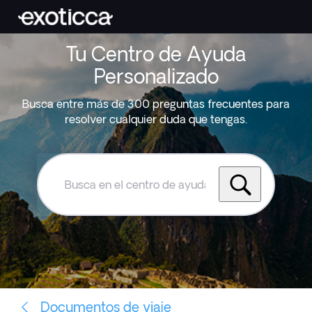
Tu Centro de Ayuda
Personalizado
Busca entre más de 300 preguntas frecuentes para
resolver cualquier duda que tengas.
Busca
en
el
centro
de
ayuda
de
Exoticca
Documentos de viaje