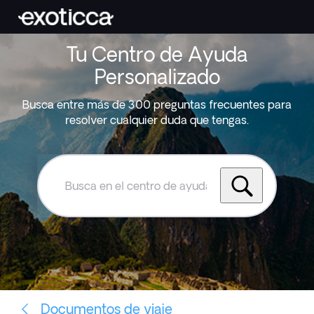
Tu Centro de Ayuda
Personalizado
Busca entre más de 300 preguntas frecuentes para
resolver cualquier duda que tengas.
Busca
en
el
centro
de
ayuda
de
Exoticca
Documentos de viaje