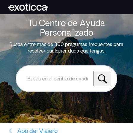
Tu Centro de Ayuda
Personalizado
Busca entre más de 300 preguntas frecuentes para
resolver cualquier duda que tengas.
Busca
en
el
centro
de
ayuda
de
Exoticca
App del Viajero