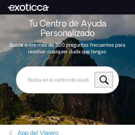
Tu Centro de Ayuda
Personalizado
Busca entre más de 300 preguntas frecuentes para
resolver cualquier duda que tengas.
Busca
en
el
centro
de
ayuda
de
Exoticca
App del Viajero