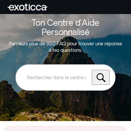
Ton Centre d’Aide
Personnalisé
Parcours plus de 300 FAQ pour trouver une réponse
à tes questions.
Rechercher
dans
le
centre
d'aide
Exoticca