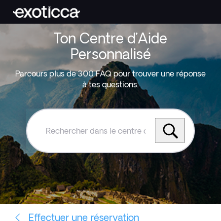
Ton Centre d’Aide
Personnalisé
Parcours plus de 300 FAQ pour trouver une réponse
à tes questions.
Rechercher
dans
le
centre
d'aide
Exoticca
Effectuer une réservation