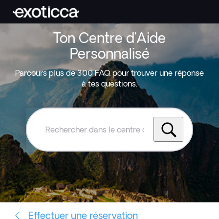
Ton Centre d’Aide
Personnalisé
Parcours plus de 300 FAQ pour trouver une réponse
à tes questions.
Rechercher
dans
le
centre
d'aide
Exoticca
Effectuer une réservation