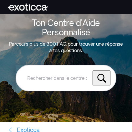
Ton Centre d’Aide
Personnalisé
Parcours plus de 300 FAQ pour trouver une réponse
à tes questions.
Rechercher
dans
le
centre
d'aide
Exoticca
Exoticca