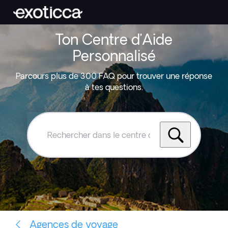
Ton Centre d’Aide
Personnalisé
Parcours plus de 300 FAQ pour trouver une réponse
à tes questions.
Rechercher
dans
le
centre
d'aide
Exoticca
Agences de voyage