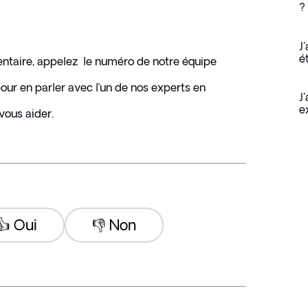
?
J
é
ntaire, appelez  le numéro de notre équipe 
ur en parler avec l’un de nos experts en 
J
e
 vous aider.
👍 Oui
👎 Non