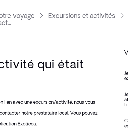
otre voyage
Excursions et activités
ct...
V
tivité qui était
J
e
J
a
 lien avec une excursion/activité, nous vous 
l'
contacter notre prestataire local. Vous pouvez 
C
lication Exoticca.
e