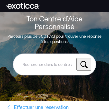
Ton Centre d’Aide
Personnalisé
Parcours plus de 300 FAQ pour trouver une réponse
à tes questions.
Rechercher
dans
le
centre
d'aide
Exoticca
Effectuer une réservation