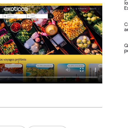
l
E
C
a
Q
p