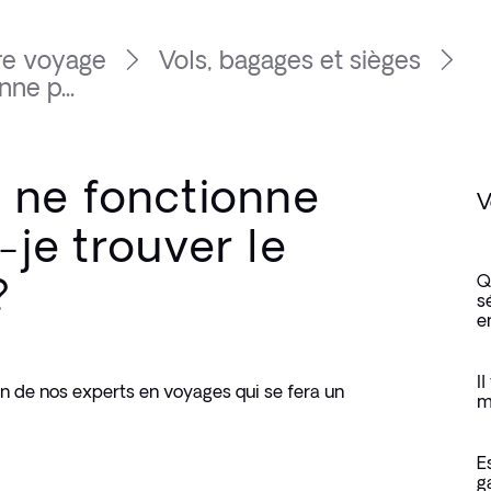
re voyage
Vols, bagages et sièges
ne p...
 ne fonctionne
V
-je trouver le
?
Q
s
e
I
n de nos experts en voyages qui se fera un 
m
E
g