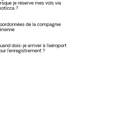
orsque je réserve mes vols via
xoticca ?
oordonnées de la compagnie
érienne
uand dois-je arriver à l’aéroport
our l’enregistrement ?