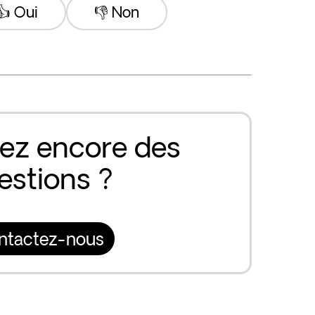
👍 Oui
👎 Non
ez encore des
estions ?
ntactez-nous