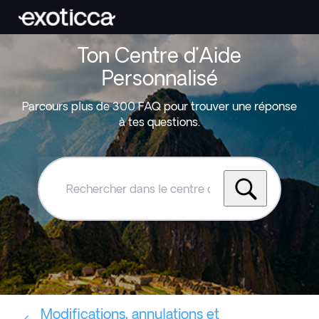
Ton Centre d’Aide
Personnalisé
Parcours plus de 300 FAQ pour trouver une réponse
à tes questions.
Rechercher
dans
le
centre
d'aide
Exoticca
Modifications, annulations et