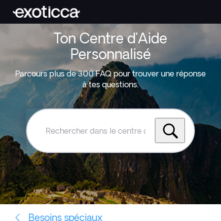
Ton Centre d’Aide
Personnalisé
Parcours plus de 300 FAQ pour trouver une réponse
à tes questions.
Rechercher
dans
le
centre
d'aide
Exoticca
Besoins spéciaux