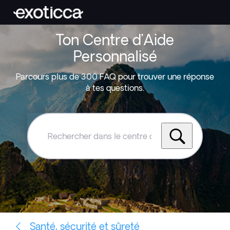
Ton Centre d’Aide
Personnalisé
Parcours plus de 300 FAQ pour trouver une réponse
à tes questions.
Rechercher
dans
le
centre
d'aide
Exoticca
Santé, sécurité et sûreté