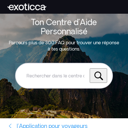
Ton Centre d’Aide
Personnalisé
Parcours plus de 300 FAQ pour trouver une réponse
à tes questions.
Rechercher
dans
le
centre
d'aide
Exoticca
l'Application pour voyageurs