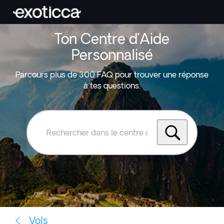
Ton Centre d’Aide
Personnalisé
Parcours plus de 300 FAQ pour trouver une réponse
à tes questions.
Rechercher
dans
le
centre
d'aide
Exoticca
Vols