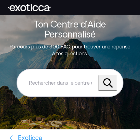
Ton Centre d’Aide
Personnalisé
Parcours plus de 300 FAQ pour trouver une réponse
à tes questions.
Rechercher
dans
le
centre
d'aide
Exoticca
Exoticca