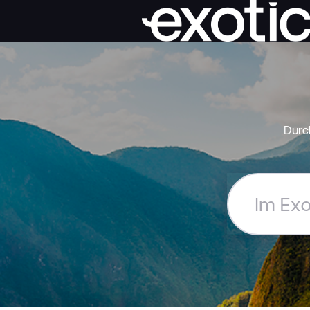
Durc
Im
Exoticca
Hilfe-
Center
suchen