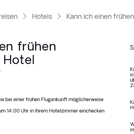
reisen
Hotels
Kann ich einen frühen
nen frühen
S
 Hotel
?
K
i
ü
Z
Sie bei einer frühen Flugankunft möglicherweise 
K
H
 um 14:00 Uhr in Ihrem Hotelzimmer einchecken 
W
i