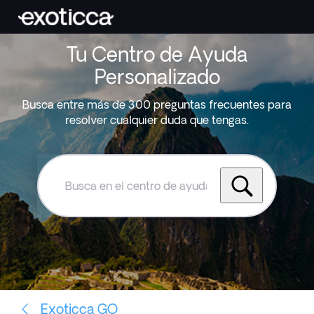
Tu Centro de Ayuda
Personalizado
Busca entre más de 300 preguntas frecuentes para
resolver cualquier duda que tengas.
Busca
en
el
centro
de
ayuda
de
Exoticca
Exoticca GO