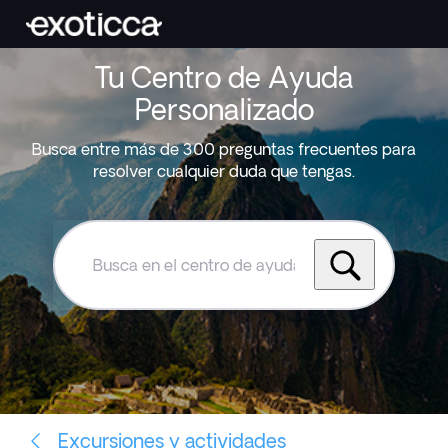
Tu Centro de Ayuda
Personalizado
Busca entre más de 300 preguntas frecuentes para
resolver cualquier duda que tengas.
Busca
en
el
centro
de
ayuda
de
Exoticca
Excursiones y actividades