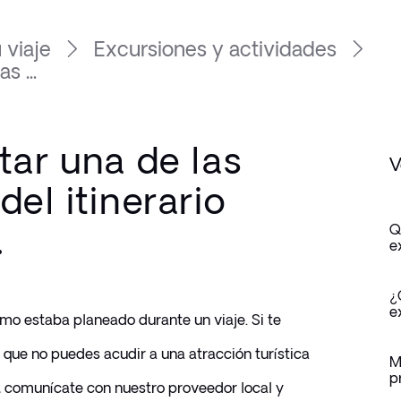
 viaje
Excursiones y actividades
s ...
tar una de las
V
del itinerario
.
Q
e
¿
e
o estaba planeado durante un viaje. Si te 
 que no puedes acudir a una atracción turística 
M
p
 comunícate con nuestro proveedor local y 