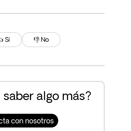
 Sí
👎 No
 saber algo más?
cta con nosotros