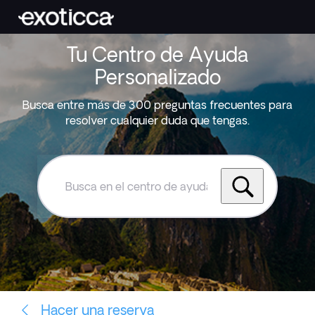
Tu Centro de Ayuda
Personalizado
Busca entre más de 300 preguntas frecuentes para
resolver cualquier duda que tengas.
Busca
en
el
centro
de
ayuda
de
Exoticca
Hacer una reserva