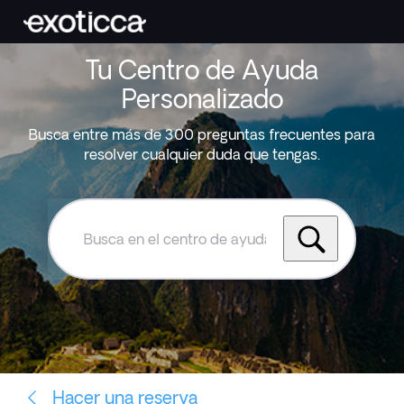
Tu Centro de Ayuda
Personalizado
Busca entre más de 300 preguntas frecuentes para
resolver cualquier duda que tengas.
Busca
en
el
centro
de
ayuda
de
Exoticca
Hacer una reserva