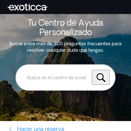
Tu Centro de Ayuda
Personalizado
Busca entre más de 300 preguntas frecuentes para
resolver cualquier duda que tengas.
Busca
en
el
centro
de
ayuda
de
Exoticca
Hacer una reserva