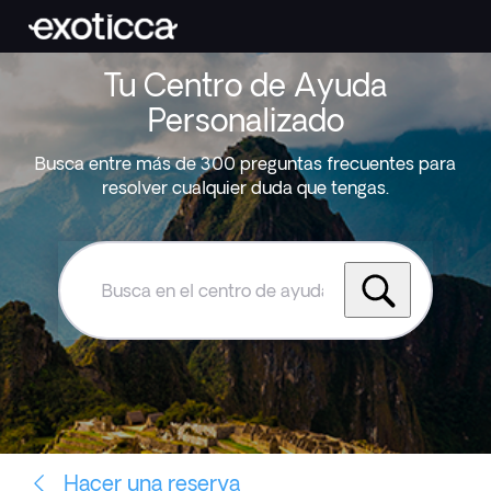
Tu Centro de Ayuda
Personalizado
Busca entre más de 300 preguntas frecuentes para
resolver cualquier duda que tengas.
Busca
en
el
centro
de
ayuda
de
Exoticca
Hacer una reserva