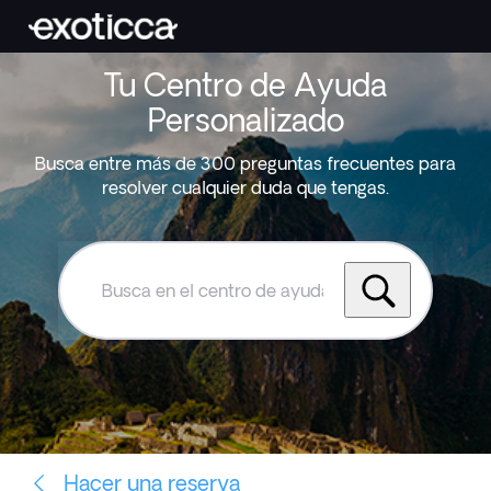
Tu Centro de Ayuda
Personalizado
Busca entre más de 300 preguntas frecuentes para
resolver cualquier duda que tengas.
Busca
en
el
centro
de
ayuda
de
Exoticca
Hacer una reserva