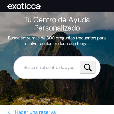
Tu Centro de Ayuda
Personalizado
Busca entre más de 300 preguntas frecuentes para
resolver cualquier duda que tengas.
Busca
en
el
centro
de
ayuda
de
Exoticca
Hacer una reserva