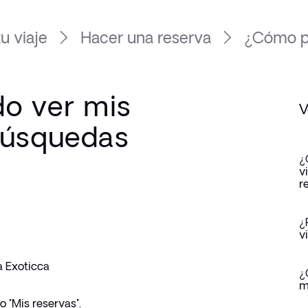
u viaje
Hacer una reserva
¿Cómo pu
o ver mis
V
búsquedas
¿
v
r
¿
v
a Exoticca
¿
m
 "Mis reservas".