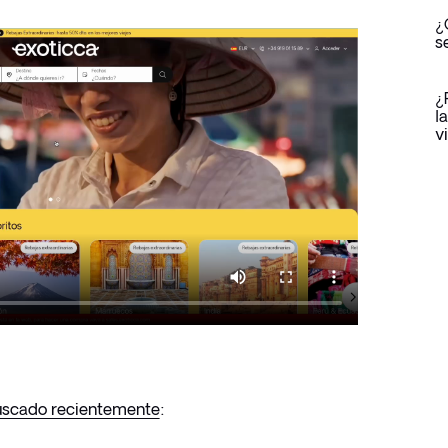
¿
s
¿
l
v
 buscado recientemente
: