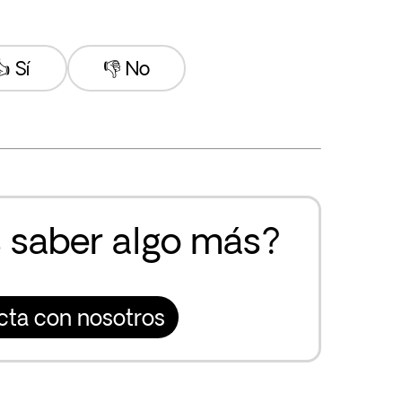
 Sí
👎 No
 saber algo más?
cta con nosotros