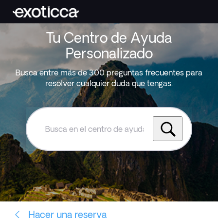
Tu Centro de Ayuda
Personalizado
Busca entre más de 300 preguntas frecuentes para
resolver cualquier duda que tengas.
Busca
en
el
centro
de
ayuda
de
Exoticca
Hacer una reserva