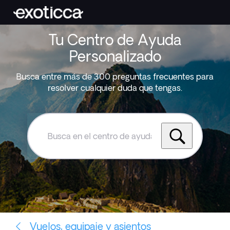
Tu Centro de Ayuda
Personalizado
Busca entre más de 300 preguntas frecuentes para
resolver cualquier duda que tengas.
Busca
en
el
centro
de
ayuda
de
Exoticca
Vuelos, equipaje y asientos