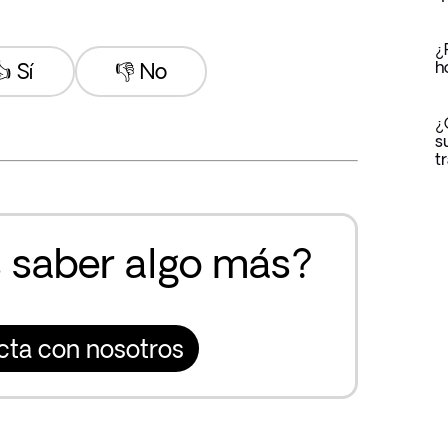
¿
h
 Sí
👎 No
¿
s
t
 saber algo más?
cta con nosotros