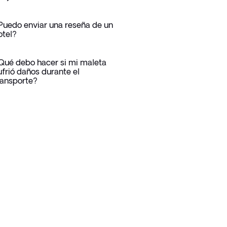
Puedo enviar una reseña de un
otel?
Qué debo hacer si mi maleta
ufrió daños durante el
ransporte?