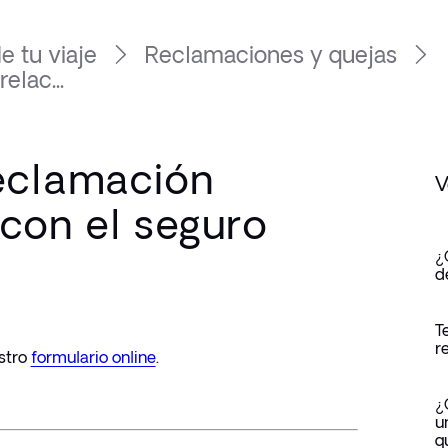
 tu viaje
Reclamaciones y quejas
elac...
eclamación
V
 con el seguro
¿
d
T
r
tro 
formulario online
.
¿
u
q