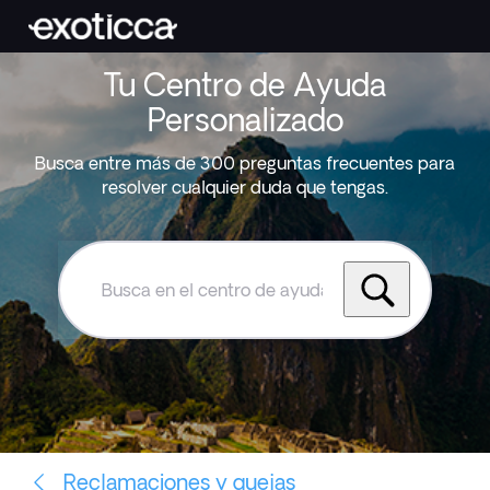
Tu Centro de Ayuda
Personalizado
Busca entre más de 300 preguntas frecuentes para
resolver cualquier duda que tengas.
Busca
en
el
centro
de
ayuda
de
Exoticca
Reclamaciones y quejas