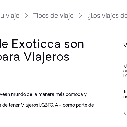
u viaje
Tipos de viaje
¿Los viajes de
de Exoticca son
V
ara Viajeros
¿
a
L
T
 vean mundo de la manera más cómoda y 
u
 de tener Viajeros LGBTQIA+ como parte de 
¿