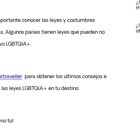
¿
m
mportante conocer las leyes y costumbres 
¿
o
rás. Algunos países tienen leyes que pueden no 
ivo LGBTQIA+. 
traveller
  para obtener los últimos consejos e 
 las leyes LGBTQIA+ en tu destino. 
omo tú!