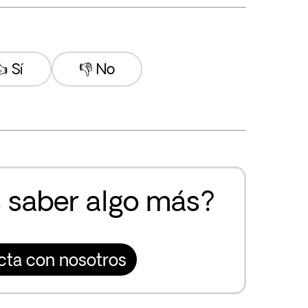
 Sí
👎 No
 saber algo más?
cta con nosotros