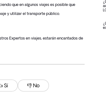
¿
ciendo que en algunos viajes es posible que 
a
L
je y utilizar el transporte público.
¿
e
tros Expertos en viajes, estarán encantados de 
 Sí
👎 No