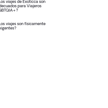
Los viajes de Exoticca son
decuados para Viajeros
GBTQIA+?
Los viajes son físicamente
xigentes?