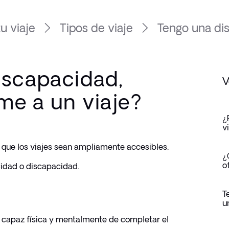
u viaje
Tipos de viaje
Tengo una dis
iscapacidad,
V
me a un viaje?
¿
v
ue los viajes sean ampliamente accesibles, 
¿
o
dad o discapacidad. 
T
u
 capaz física y mentalmente de completar el 