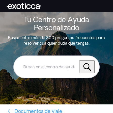
Tu Centro de Ayuda
Personalizado
Busca entre más de 300 preguntas frecuentes para
resolver cualquier duda que tengas.
Busca
en
el
centro
de
ayuda
de
Exoticca
Documentos de viaje