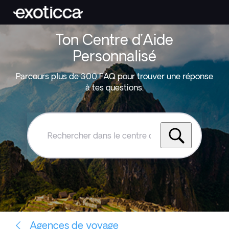
Ton Centre d’Aide
Personnalisé
Parcours plus de 300 FAQ pour trouver une réponse
à tes questions.
Rechercher
dans
le
centre
d'aide
Exoticca
Agences de voyage