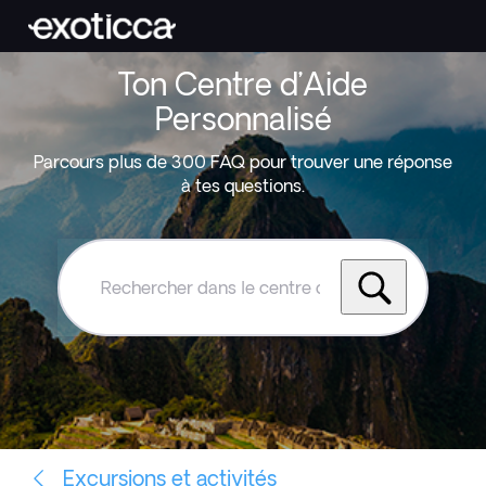
Ton Centre d’Aide
Personnalisé
Parcours plus de 300 FAQ pour trouver une réponse
à tes questions.
Rechercher
dans
le
centre
d'aide
Exoticca
Excursions et activités