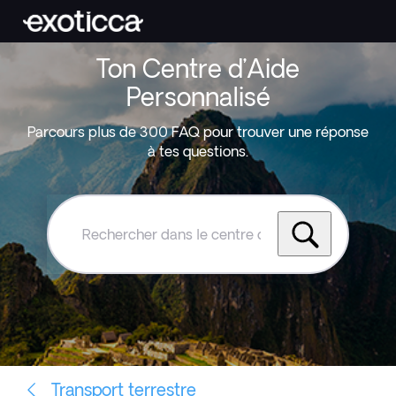
Ton Centre d’Aide
Personnalisé
Parcours plus de 300 FAQ pour trouver une réponse
à tes questions.
Rechercher
dans
le
centre
d'aide
Exoticca
Transport terrestre