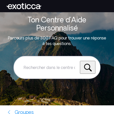
Ton Centre d’Aide
Personnalisé
Parcours plus de 300 FAQ pour trouver une réponse
à tes questions.
Rechercher
dans
le
centre
d'aide
Exoticca
Groupes