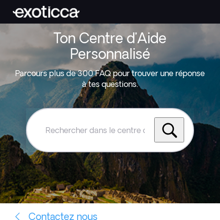
Ton Centre d’Aide
Personnalisé
Parcours plus de 300 FAQ pour trouver une réponse
à tes questions.
Rechercher
dans
le
centre
d'aide
Exoticca
Contactez nous