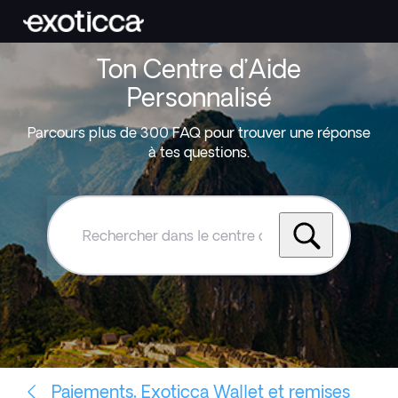
Ton Centre d’Aide
Personnalisé
Parcours plus de 300 FAQ pour trouver une réponse
à tes questions.
Rechercher
dans
le
centre
d'aide
Exoticca
Paiements, Exoticca Wallet et remises