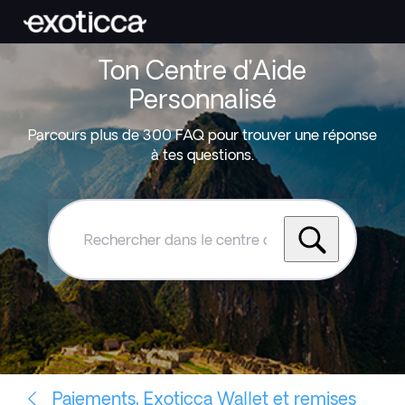
Ton Centre d’Aide
Personnalisé
Parcours plus de 300 FAQ pour trouver une réponse
à tes questions.
Rechercher
dans
le
centre
d'aide
Exoticca
Paiements, Exoticca Wallet et remises