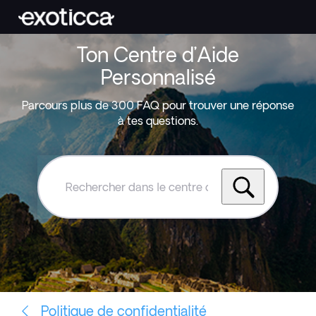
Ton Centre d’Aide
Personnalisé
Parcours plus de 300 FAQ pour trouver une réponse
à tes questions.
Rechercher
dans
le
centre
d'aide
Exoticca
Politique de confidentialité