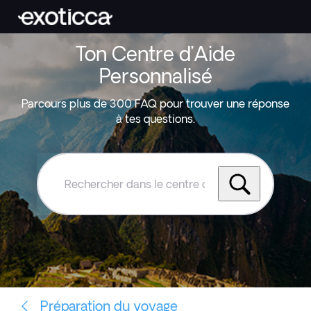
Ton Centre d’Aide
Personnalisé
Parcours plus de 300 FAQ pour trouver une réponse
à tes questions.
Rechercher
dans
le
centre
d'aide
Exoticca
Préparation du voyage