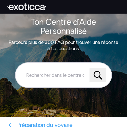
Ton Centre d’Aide
Personnalisé
Parcours plus de 300 FAQ pour trouver une réponse
à tes questions.
Rechercher
dans
le
centre
d'aide
Exoticca
Préparation du voyage