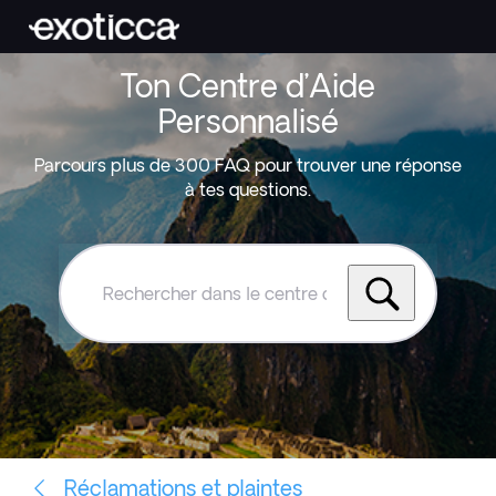
Ton Centre d’Aide
Personnalisé
Parcours plus de 300 FAQ pour trouver une réponse
à tes questions.
Rechercher
dans
le
centre
d'aide
Exoticca
Réclamations et plaintes