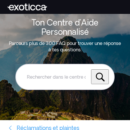
Ton Centre d’Aide
Personnalisé
Parcours plus de 300 FAQ pour trouver une réponse
à tes questions.
Rechercher
dans
le
centre
d'aide
Exoticca
Réclamations et plaintes