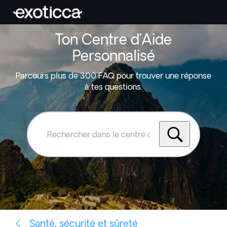
Ton Centre d’Aide
Personnalisé
Parcours plus de 300 FAQ pour trouver une réponse
à tes questions.
Rechercher
dans
le
centre
d'aide
Exoticca
Santé, sécurité et sûreté