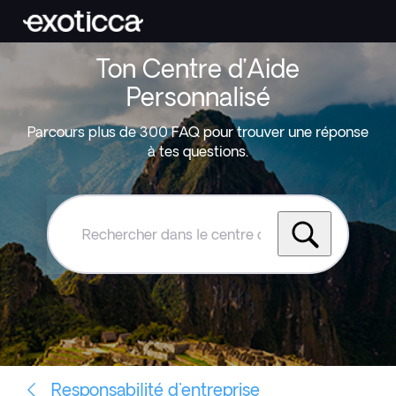
Ton Centre d’Aide
Personnalisé
Parcours plus de 300 FAQ pour trouver une réponse
à tes questions.
Rechercher
dans
le
centre
d'aide
Exoticca
Responsabilité d'entreprise